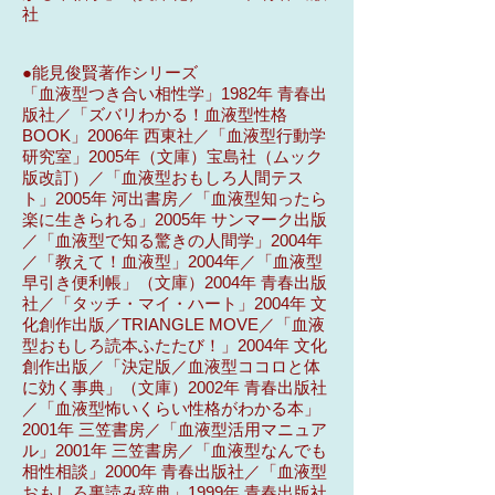
社
●能見俊賢著作シリーズ
「血液型つき合い相性学」1982年 青春出
版社／「ズバリわかる！血液型性格
BOOK」2006年 西東社／「血液型行動学
研究室」2005年（文庫）宝島社（ムック
版改訂）／「血液型おもしろ人間テス
ト」2005年 河出書房／「血液型知ったら
楽に生きられる」2005年 サンマーク出版
／「血液型で知る驚きの人間学」2004年
／「教えて！血液型」2004年／「血液型
早引き便利帳」（文庫）2004年 青春出版
社／「タッチ・マイ・ハート」2004年 文
化創作出版／TRIANGLE MOVE／「血液
型おもしろ読本ふたたび！」2004年 文化
創作出版／「決定版／血液型ココロと体
に効く事典」（文庫）2002年 青春出版社
／「血液型怖いくらい性格がわかる本」
2001年 三笠書房／「血液型活用マニュア
ル」2001年 三笠書房／「血液型なんでも
相性相談」2000年 青春出版社／「血液型
おもしろ裏読み辞典」1999年 青春出版社