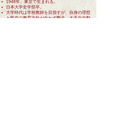
1948年、東京で生まれる。
​日本大学史学部卒。
大学時代は学校教師を目指すが、自身の理想
と既存の教育方針が合わず断念。
大手自自動
車メーカーや、出版関係の職を経験する中、
父、
能見正比古の仕事が多忙になるにつれ手
助けする必要に迫られる。サンケイ新聞社退
社後は研究助手として「血液型人間学」研究
に本格的に携わる。
1979年、ABOの会の設立を提案し、編集長
として会報の発行を開始。
1981年、能見正比古が死去すると
​、その遺
志を継ぐ。
1982年、「血液型つきあい相性学」の出版
を皮切りに、数々のベストセラー本を世に送
り出し、TV出演、講演会で全国をまわる。
この頃、日本は血液型大ブームとなる。
​海外からのインタビュー（ドイツ、フラン
ス、アメリカ...etc）や各国の翻訳本出版
（米国、台湾、韓国、タイ）など、日本の血
液型ブームは世界からも注目を集めること
に。
​2006年、逝去。（58歳）
​※
能見正比古没後
14年間の活動の
中で、大手出版社、地方
紙、業界紙まで、全国大小のあらゆるジャン