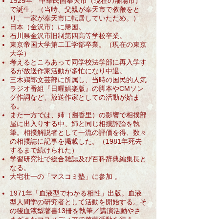
1925年 中華民国奉天市（現在の瀋陽市）
で誕生。（当時、父親が奉天市で教鞭をと
り、一家が奉天市に転居していたため。）
日本（金沢市）に帰国。
石川県金沢市旧制第四高等学校卒業。
東京帝国大学第二工学部卒業。（現在の東京
大学）
考えるところあって同学校法学部に再入学す
るが放送作家活動が多忙になり中退。
三木鶏郎文芸部に所属し、当時の国民的人気
ラジオ番組『日曜娯楽版』の脚本やCMソン
グ作詞など、放送作家としての活動が始ま
る。
​また一方では、姉（幽香里）の影響で相撲部
屋に出入りする中、姉と同じ相撲評論を執
筆。相撲解説者として一流の評価を得、数々
の相撲誌に記事を掲載した。（1981年死去
するまで続けられた）
​学習研究社で
総合雑誌及び百科辞典編集長と
なる。​
大宅壮一の「マスコミ塾」に参加 。
1971年「血液型でわかる相性」出版。血液
型人間学の研究者として活動を開始する。そ
の後血液型著書13冊を執筆／講演活動やさ