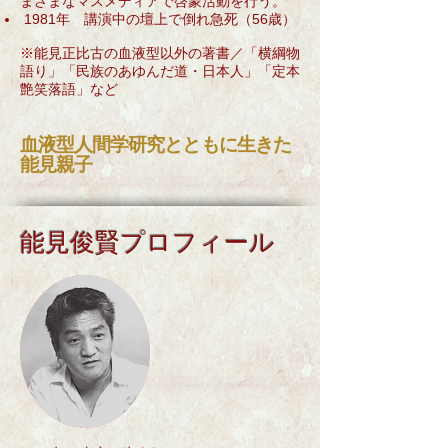
まざまなマスメディアで啓蒙活動を行う。
1981年 講演中の壇上で倒れ急死（56歳）
※能見正比古の血液型以外の著書／「横綱物
語り」「民族のあゆんだ道・日本人」「定本
艶笑落語」など
血液型人間学研究とともに生きた
能見親子
​能見俊賢プロフィール